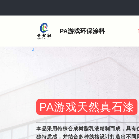
PA游戏环保涂料
PA游戏多彩仿石漆
PA游戏天然真石漆
本品是一款仿花岗岩纹理效果的液态花岗岩
本品采用特殊合成树脂乳液精制而成，具有
可一次喷涂成型，适用于水泥基面及各类新
独特质感，并结合多种线格设计打造出不同