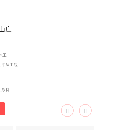
山庄
苑小区
配套小区
小区
郡小区
小院
景小区
标准厂房
：
：
：
：
：
：
：
：
年施工
年施工
年施工
年施工
年施工
年施工
年施工
年施工
性平涂工程
工程
性拉毛漆工程
温及外墙弹性面漆工程
毛漆工程
石漆工程
造瓷砖面翻新真石漆工程
工程
：
：
：
：
：
：
：
：
性涂料
性涂料
性涂料
石漆