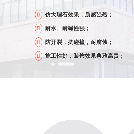
仿天然花岗岩效果逼真；
仿大理石效果，质感强烈；
色彩
延伸性优异，抗开裂性强；
耐水、耐碱性强；
节
易洗刷，方便清洁；
防开裂，抗碰撞，耐腐蚀；
施工方便
施工性好，装饰效果典雅高贵；