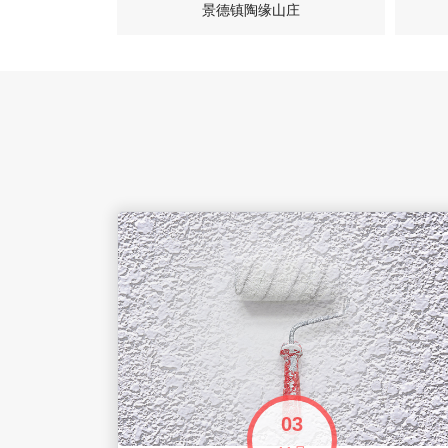
准厂房
景德镇陶缘山庄
03