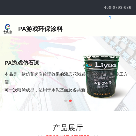
400-0793-686
PA游戏环保涂料
PA游戏真石漆
PA游戏仿石漆
本品采用特殊合成树脂乳液精制而成，具有仿石材质和纹理感，能
本品是一款仿花岗岩纹理效果的液态花岗岩外墙涂装产品，施工方
体现出天然石材的
便，
独特质感，并结合多种线格设计打造出不同风格的装饰效果。
可一次喷涂成型，适用于水泥基面及各类新旧墙体表面。
产品展厅