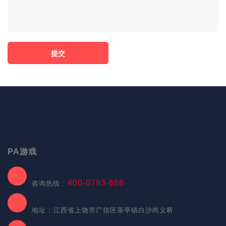
PA游戏
400-0793-686
咨询热线 :
地址 : 江西省上饶市广信区茶亭镇白沙尚义桥